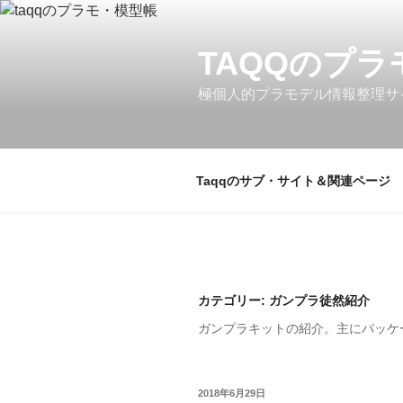
コ
ン
TAQQのプ
テ
ン
極個人的プラモデル情報整理サ
ツ
へ
ス
キ
Taqqのサブ・サイト＆関連ページ
ッ
プ
カテゴリー: ガンプラ徒然紹介
ガンプラキットの紹介。主にパッケ
投
2018年6月29日