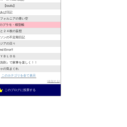
 【toufu】
的あぱ日記
リフォルニアの青い空
Qのプラモ・模型帳
病と２４枚の妄想
ンソンの不定期日記
アジアの日々
nd Error!!
ＯＹＢＬＯＧ
入洗剤』で家事を楽しく！！
ちゃの気まぐれ
このカテゴリを全て表示
参加する
このブログに投票する