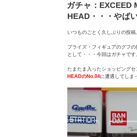
稿
ガチャ：EXCEED M
日:
HEAD・・・やば
いつものごとく久しぶりの投稿
プライズ・フィギュアのグフの
として・・・今回はガチャです
たまたま入ったショッピングセ
HEADのNo.04
に遭遇してしま