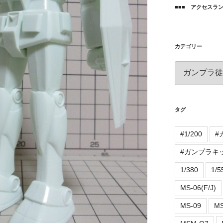
■■■ アクセスラン
カテゴリー
カ
テ
ゴ
リ
ー
タグ
#1/200
#
#ガンプラキ
1/380
1/5
MS-06(F/J)
MS-09
MS