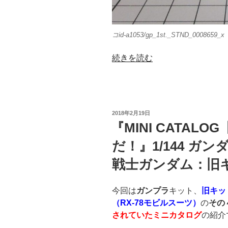
コid-a1053/gp_1st._STND_0008659_x
“1/144
続きを読む
ガ
ン
ダ
ム
投
2018年2月19日
[a1053]
稿
『MINI CATALO
日:
そ
だ！』1/144 ガン
の
5【機
戦士ガンダム：旧
動
戦
今回は
ガンプラ
キット、
旧キット
士
（RX-78モビルスーツ）
の
その
ガ
されていたミニカタログ
の紹介
ン