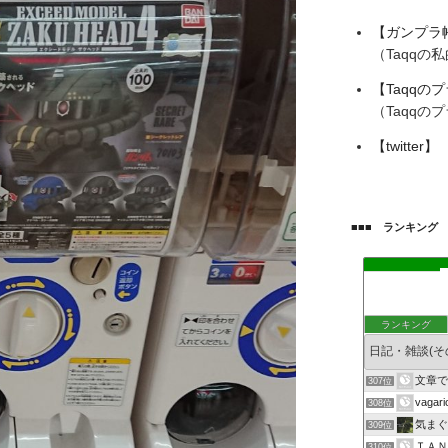
【ガンプラ
（Taqqの
【Taqqのプラ
（Taqqの
【twitter】
■■■ ランキング 
ランキング
文章
307位
vagari
308位
気まぐ
309位
ＴＡＮ
310位