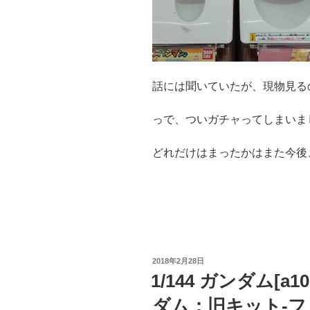
話には聞いていたが、現物見る
っで、ついガチャってしまいま
どれだけはまったかはまた今後
投
2018年2月28日
稿
1/144 ガンダム[
日:
ダム：旧キット-