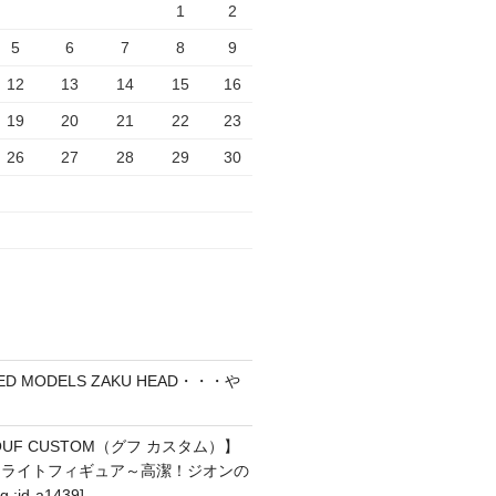
1
2
5
6
7
8
9
12
13
14
15
16
19
20
21
22
23
26
27
28
29
30
D MODELS ZAKU HEAD・・・や
GOUF CUSTOM（グフ カスタム）】
＆ライトフィギュア～高潔！ジオンの
:id-a1439]