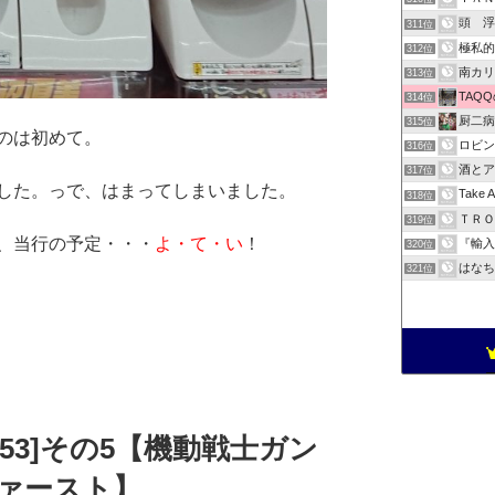
頭 浮
311位
極私
312位
南カ
313位
TAQ
314位
厨二
315位
のは初めて。
ロビ
316位
酒と
317位
した。っで、はまってしまいました。
Take A
318位
ＴＲ
319位
、当行の予定・・・
よ・て・い
！
『輸
320位
はな
321位
a1053]その5【機動戦士ガン
ファースト】