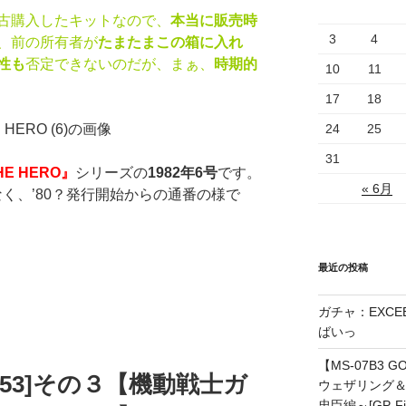
古購入したキットなので、
本当に販売時
3
4
、前の所有者が
たまたまこの箱に入れ
性も
否定できないのだが、まぁ、
時期的
10
11
17
18
24
25
31
HE HERO』
シリーズの
1982年6号
です。
« 6月
はなく、’80？発行開始からの通番の様で
最近の投稿
ガチャ：EXCEE
ばいっ
【MS-07B3 
a1053]その３【機動戦士ガ
ウェザリング
忠臣編～[GP-Fig.