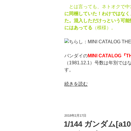
ダ
とは言っても、ネトオクで中
ム：
に同梱していた！わけではなく
旧
た。混入しただけっという可能
キ
にはあってる
（模様）。
ッ
ト-
フ
ァ
バンダイの
MINI CATALOG『T
ー
（1981.12.1）号数は年別で
ス
す。
ト】”
の
“『MINI
続きを読む
CATALOG【THE
HERO
（６）】
だ！』
投
2018年2月17日
1/144
稿
1/144 ガンダム[
日:
ガ