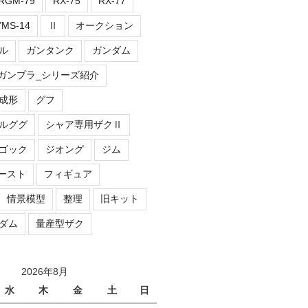
RGM-79
RX-75
RX-77
YMS-14
Ⅱ
オークション
ル
ガンタンク
ガンダム
ガンプラ_シリーズ紹介
成形
グフ
ルググ
シャア専用ザクⅡ
ゴック
ジオング
ジム
ースト
フィギュア
情景模型
整理
旧キット
ダム
量産型ザク
2026年8月
水
木
金
土
日