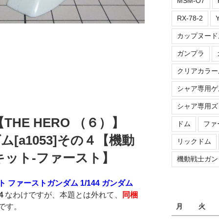
MSM-O7
RX-78-2
カップヌード
ガンプラ
クリアカラー
シャア専用ゲ
シャア専用ズ
G【THE HERO （６）】
ドム
ファ
ダム[a1053]その４【機動
リックドム
キット-ファースト】
機動戦士ガン
 ファーストガンダム 1/144 ガンダム
４
なわけですが、本題とは外れて、
同梱
月
火
です。