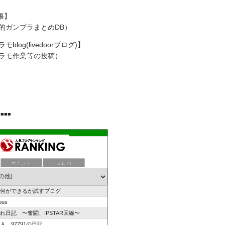
帳
】
私的ガンプラまとめDB）
モblog(livedoorブログ)】
プラモ作業等の投稿）
■■■
ポイント
ブロ画
で何ができるか試すブログ
ous
れ日記 〜奮闘、IPSTAR回線〜
Ａ 97791の日記