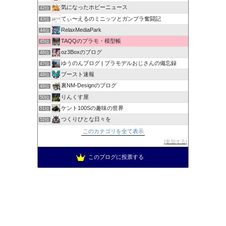
気になったホビーニュース
42位
てぃ〜えるのミニッツとガンプラ奮闘記
43位
RelaxMediaPark
44位
TAQQのプラモ・模型帳
45位
oz3Boxのブログ
46位
ゆうのんブログ | プラモデルおじさんの備忘録
47位
ブースト速報
48位
裏NM-Designのブログ
49位
りんくす屋
50位
ケント100Sの趣味の世界
51位
つくりびとな日々を
52位
このカテゴリを全て表示
参加する
このブログに投票する