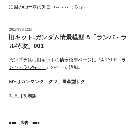
次回のup予定は近日中～～～（多分）。
投
2017年7月12日
稿
旧キット-ガンダム情景模型 A「ランバ・ラ
日:
ル特攻」001
ガンプラ帳に旧キットの
情景模型ページ
に『
A TYPE「ラ
ンバ・ラル特攻」
』のページ追加。
MSは
ガンタンク
、
グフ
、
量産型ザク
。
写真は初期版。
■■■ 広告 ■■■