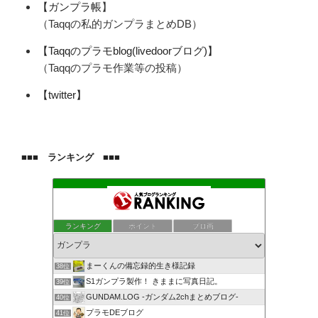
【ガンプラ帳
】
（Taqqの私的ガンプラまとめDB）
【Taqqのプラモblog(livedoorブログ)】
（Taqqのプラモ作業等の投稿）
【twitter】
■■■ ランキング ■■■
ランキング
ポイント
ブロ画
まーくんの備忘録的生き様記録
38位
S1ガンプラ製作！ きままに写真日記。
39位
GUNDAM.LOG -ガンダム2chまとめブログ-
40位
プラモDEブログ
41位