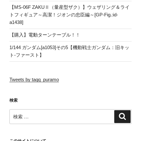
【MS-06F ZAKUⅡ（量産型ザク）】ウェザリング＆ライ
トフィギュア～高潔！ジオンの忠臣編～[GP-Fig.:id-
a1438]
【購入】電動ターンテーブル！！
1/144 ガンダム[a1053]その5【機動戦士ガンダム：旧キッ
ト-ファースト】
Tweets by taqq_puramo
検索
検
検
索
索:
このサイトについて