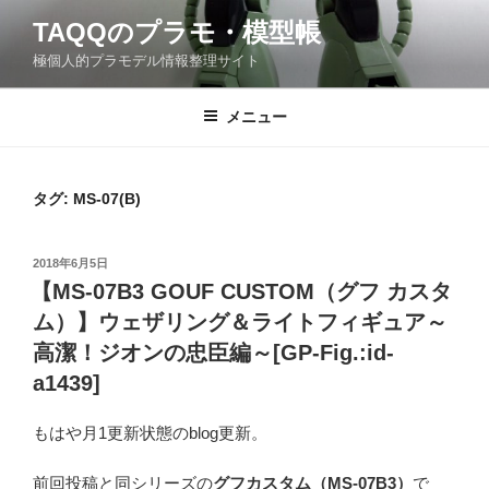
コ
TAQQのプラモ・模型帳
ン
極個人的プラモデル情報整理サイト
テ
ン
ツ
メニュー
へ
ス
キ
タグ: MS-07(B)
ッ
プ
投
2018年6月5日
稿
【MS-07B3 GOUF CUSTOM（グフ カスタ
日:
ム）】ウェザリング＆ライトフィギュア～
高潔！ジオンの忠臣編～[GP-Fig.:id-
a1439]
もはや月1更新状態のblog更新。
前回投稿と同シリーズの
グフカスタム（MS-07B3）
で