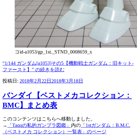
コid-a1053/gp_1st._STND_0008659_x
“1/144 ガンダム[a1053]その5【機動戦士ガンダム：旧キット-
ファースト】” の
続きを読む
投稿日:
2018年2月22日
2018年3月18日
バンダイ【ベストメカコレクション：
BMC】まとめ表
このコンテンツはこちらへ移動しました。
→
「Taqqの私的ガンプラ図鑑」
内の
「1stガンダム：B.M.C.
（ベストメカ コレクション）一覧表」のページ