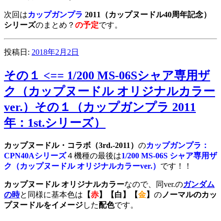
次回は
カップガンプラ
2011（カップヌードル40周年記念）
シリーズ
のまとめ？
の予定
です。
投稿日:
2018年2月2日
その１ <== 1/200 MS-06Sシャア専用ザ
ク（カップヌードル オリジナルカラー
ver.）その１（カップガンプラ 2011
年：1st.シリーズ）
カップヌードル・コラボ（3rd.-2011）
の
カップガンプラ：
CPN40Aシリーズ
４機種の最後は
1/200 MS-06S シャア専用ザ
ク（カップヌードル オリジナルカラーver.）
です！！
カップヌードル
オリジナルカラー
なので、同ver.の
ガンダム
の時
と同様に基本色は
【
赤
】【白】【
金
】
の
ノーマルのカッ
プヌードルをイメージ
した
配色
です。