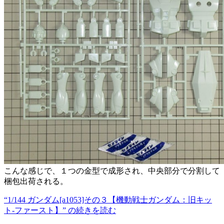
こんな感じで、１つの金型で成形され、中央部分で分割して
梱包出荷される。
“1/144 ガンダム[a1053]その３【機動戦士ガンダム：旧キッ
ト-ファースト】” の
続きを読む