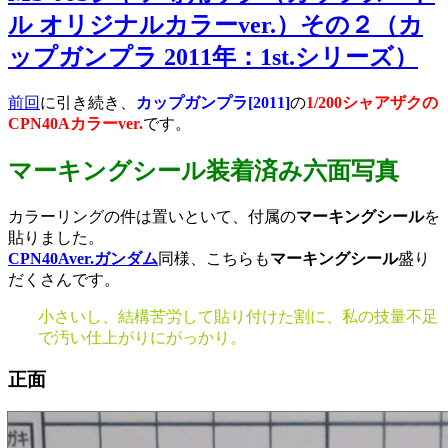
ル オリジナルカラーver.）その２（カ
ップガンプラ 2011年：1st.シリーズ）
前回
に引き続き、
カップガンプラ[2011]
の
1/200シャアザクの
CPN40Aカラーver.
です。
マーキングシール装着済み六面写真
カラーリングの件は置いといて、付属の
マーキングシール
を
貼りました。
CPN40Aver.ガンダム
同様、こちらも
マーキングシール
盛り
だくさんです。
小さいし、結構苦労して貼り付けた割に、私の技量不足
で汚い仕上がりにがっかり。
正面