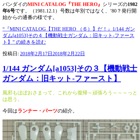
バンダイの
MINI CATALOG『THE HERO』
シリーズの
1982
年6号
です。（1981.12.1）号数は年別ではなく、’80？発行開
始からの通番の様です。
“『MINI CATALOG【THE HERO （６）】だ！』1/144 ガン
ダム[a1053]その４【機動戦士ガンダム：旧キット-ファース
ト】” の
続きを読む
投稿日:
2018年2月17日
2018年2月22日
1/144 ガンダム[a1053]その３【機動戦士
ガンダム：旧キット-ファースト】
風邪もほぼおさまって、これから復帰～頑張ろう～～～っと
は思う。
今回は
ランナー・パーツ
の紹介。