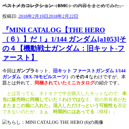
ベストメカコレクション
（
BMC
）の内容をまとめてみた。
投稿日:
2018年2月19日
2018年2月22日
『MINI CATALOG【THE HERO
（６）】だ！』1/144 ガンダム[a1053]そ
の４【機動戦士ガンダム：旧キット-フ
ァースト】
今回は
ガンプラ
キット、
旧キット ファーストガンダム 1/144
ガンダム（RX-78モビルスーツ）
の
その４
なわけですが、本
題とは外れて、
同梱されていたミニカタログ
の紹介です。
とは言っても、ネトオクで中古購入したキットなので、
本
当に販売時に同梱していた！わけではなく
、前の所有者が
た
またまこの箱に入れた。混入しただけっという可能性も
否定
できないのだが、まぁ、
時期的にはあってる
（模様）。