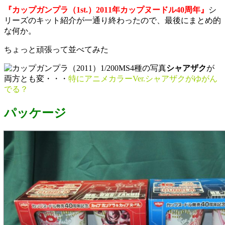
『カップガンプラ（1st.）2011年カップヌードル40周年』
シ
リーズのキット紹介が一通り終わったので、最後にまとめ的
な何か。
ちょっと頑張って並べてみた
シャアザク
が
両方とも変・・・
特にアニメカラーVer.シャアザクがゆがん
でる？
パッケージ