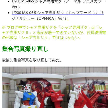
（ノーマル アニメカラー
1/200 MS-06S シャア専用ザク
Ver.）
1/200 MS-06S シャア専用ザク（カップヌードル オリ
ジナルカラー（CPN40A）Ver.）
※ ブログ中でシャア専用ザクを「シャア専用ザク」or「シ
ャア専用ザクⅡ」と表記が統一できていないが、付属説明書
の記載は「シャア専用ザク」でⅡはつかない。
集合写真撮り直し
最後に集合写真を取り直してみた。