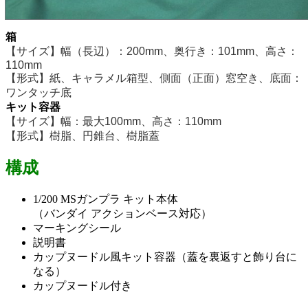
箱
【サイズ】幅（長辺）：200mm、奥行き：101mm、高さ：
110mm
【形式】紙、キャラメル箱型、側面（正面）窓空き、底面：
ワンタッチ底
キット容器
【サイズ】幅：最大100mm、高さ：110mm
【形式】樹脂、円錐台、樹脂蓋
構成
1/200 MSガンプラ キット本体
（バンダイ アクションベース対応）
マーキングシール
説明書
カップヌードル風キット容器（蓋を裏返すと飾り台に
なる）
カップヌードル付き