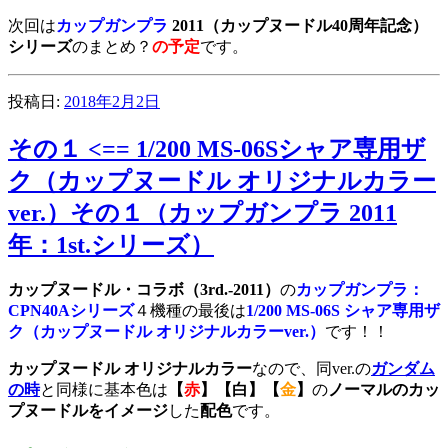
次回は
カップガンプラ
2011（カップヌードル40周年記念）
シリーズ
のまとめ？
の予定
です。
投稿日:
2018年2月2日
その１ <== 1/200 MS-06Sシャア専用ザ
ク（カップヌードル オリジナルカラー
ver.）その１（カップガンプラ 2011
年：1st.シリーズ）
カップヌードル・コラボ（3rd.-2011）
の
カップガンプラ：
CPN40Aシリーズ
４機種の最後は
1/200 MS-06S シャア専用ザ
ク（カップヌードル オリジナルカラーver.）
です！！
カップヌードル
オリジナルカラー
なので、同ver.の
ガンダム
の時
と同様に基本色は
【
赤
】【白】【
金
】
の
ノーマルのカッ
プヌードルをイメージ
した
配色
です。