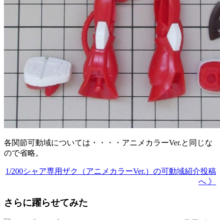
各関節可動域については・・・・アニメカラーVer.と同じな
ので省略。
1/200シャア専用ザク（アニメカラーVer.）の可動域紹介投稿
へ 》
さらに躍らせてみた