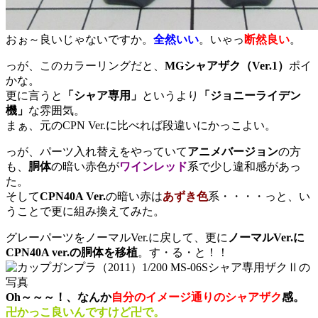
おぉ～良いじゃないですか。
全然いい
。いゃっ
断然良い
。
っが、このカラーリングだと、
MGシャアザク（Ver.1）
ポイ
かな。
更に言うと
「シャア専用」
というより
「ジョニーライデン
機」
な雰囲気。
まぁ、元のCPN Ver.に比べれば段違いにかっこよい。
っが、パーツ入れ替えをやっていて
アニメバージョン
の方
も、
胴体
の暗い赤色が
ワインレッド
系で少し違和感があっ
た。
そして
CPN40A Ver.
の暗い赤は
あずき色
系・・・・っと、い
うことで更に組み換えてみた。
グレーパーツをノーマルVer.に戻して、更に
ノーマルVer.に
CPN40A ver.の胴体を移植
。す・る・と！！
Oh～～～！、なんか
自分のイメージ通りのシャアザク
感。
卍かっこ良いんですけど卍で。