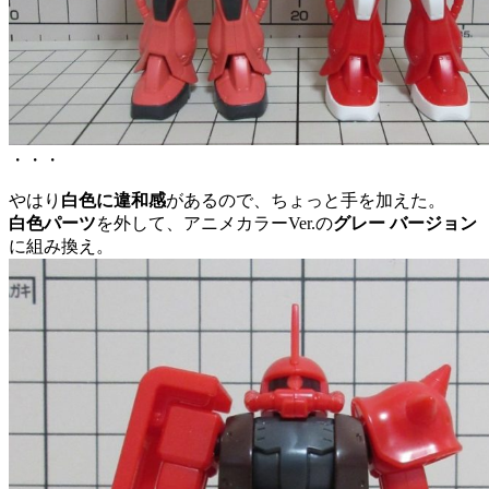
・・・
やはり
白色に違和感
があるので、ちょっと手を加えた。
白色パーツ
を外して、アニメカラーVer.の
グレー バージョン
に組み換え。