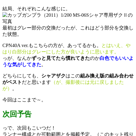
結局、それぞれこんな感じに。
最初はグレー部分の交換だったが、これはどう部分を交換し
た状態。
CPN40A ver.もこちらの方が、あってるかも。
とはいえ、や
はり白部分はグレーにした方が良いように思います。
っが、なんか
ずっと見てたら慣れてきた
のか
白色でもいいよ
うな気がしてきた
。
どちらにしても、
シャアザク
はこの
組み換え版の組み合わせ
がベスト
だと思います
（が、撮影後には元に戻しました
が）
。
今回はここまで～。
次回予告
っで、次回もこいつだ！
ランナー構成とか可動範囲とを掲載予定。（このキット残り