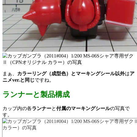
まぁ、
カラーリング（成型色）とマーキングシール以外
は
ア
ニメver.と同じ
ですね。
ランナーと製品構成
カップ内の各
ランナー
と
付属のマーキングシール
の写真で
す。