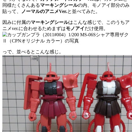
同様たくさんある
マーキングシール
の内、モノアイ部分のみ
貼って、
ノーマルのアニメVer.
と並べてみた。
因みに付属の
マーキングシール
はこんな感じで、このうちア
ニメver.に合わせるためまずは
モノアイ
だけ使用。
っで、並べるとこんな感じ。