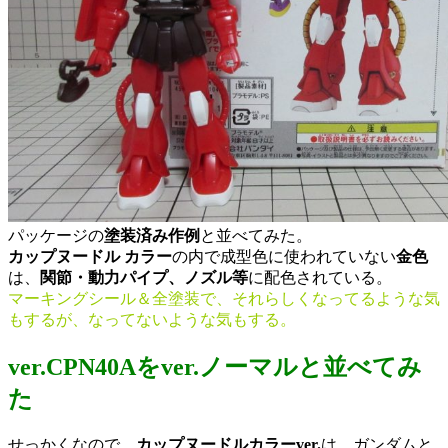
パッケージの
塗装済み作例
と並べてみた。
カップヌードル カラー
の内で成型色に使われていない
金色
は、
関節・動力パイプ、ノズル等
に配色されている。
マーキングシール＆全塗装で、それらしくなってるような気
もするが、なってないような気もする。
ver.CPN40Aをver.ノーマルと並べてみ
た
せっかくなので、
カップヌードルカラーver.
は、ガンダムと