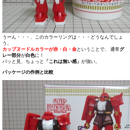
うーん・・・、このカラーリングは・・・どうなんでしょ
う。
カップヌードルカラーが赤・白・金
ということで、 通常
グ
レー部分
が
白色
に！
パッと見、ちょっと
「これは無い感」
が強い。
パッケージの作例と比較