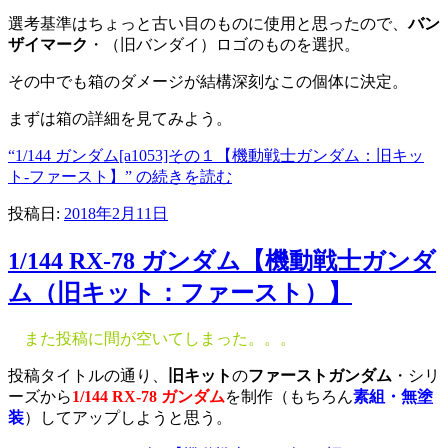
選考基準はちょっと古い目のものに使用と思ったので、
バン
ザイマーク
・（旧バンダイ）ロゴのものを選択。
その中でも箱のダメージが結構深刻なこの個体に決定。
まずは箱の詳細を見てみよう。
“1/144 ガンダム[a1053]その１【機動戦士ガンダム：旧キッ
ト-ファースト】” の
続きを読む
投稿日:
2018年2月11日
1/144 RX-78 ガンダム【機動戦士ガンダ
ム（旧キット：ファースト）】
また投稿に間が空いてしまった。。。
投稿タイトルの通り、
旧キット
の
ファーストガンダム
・シリ
ーズから
1/144 RX-78 ガンダム
を制作（もちろん
素組・無塗
装
）してアップしようと思う。