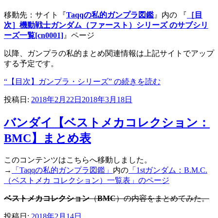
移動先：サイト『
Taqqの私的ガンプラ図鑑
』内の 『
［目
次］機動戦士ガンダム（ファースト）シリーズ のサブシリ
ーズ一覧[cn0001]
』ページ
以降、ガンプラの私的まとめ関連情報は上記サイトでアップ
する予定です。
“【目次】ガンプラ・シリーズ” の
続きを読む
投稿日:
2018年2月22日
2018年3月18日
バンダイ【ベストメカコレクション：
BMC】まとめ表
このコンテンツはこちらへ移動しました。
→
「Taqqの私的ガンプラ図鑑」
内の
「1stガンダム：B.M.C.
（ベストメカ コレクション）一覧表」のページ
ベストメカコレクション
（
BMC
）の内容をまとめてみた。
投稿日:
2018年2月14日