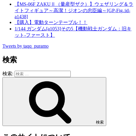
【MS-06F ZAKUⅡ（量産型ザク）】ウェザリング＆ラ
イトフィギュア～高潔！ジオンの忠臣編～[GP-Fig.:id-
a1438]
【購入】電動ターンテーブル！！
1/144 ガンダム[a1053]その5【機動戦士ガンダム：旧キ
ット-ファースト】
Tweets by taqq_puramo
検索
検索:
検索