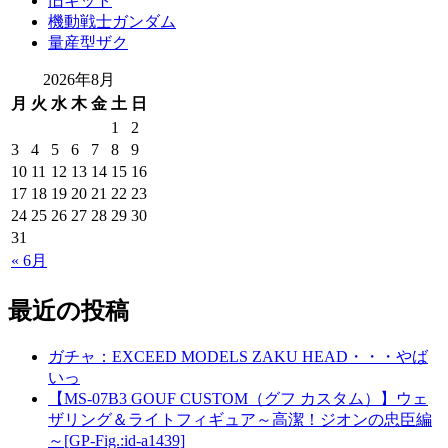
旧キット
機動戦士ガンダム
量産型ザク
2026年8月
月
火
水
木
金
土
日
1
2
3
4
5
6
7
8
9
10
11
12
13
14
15
16
17
18
19
20
21
22
23
24
25
26
27
28
29
30
31
« 6月
最近の投稿
ガチャ：EXCEED MODELS ZAKU HEAD・・・やば
いっ
【MS-07B3 GOUF CUSTOM（グフ カスタム）】ウェ
ザリング＆ライトフィギュア～高潔！ジオンの忠臣編
～[GP-Fig.:id-a1439]