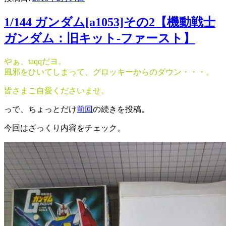
1/144 ガンダム[a1053]その2【機動戦士
ガンダム：旧キット-ファースト】
やぁ、taqqだヨ。
風邪をひいてしまって、グロッキーからのダウン・・・。
皆さまご自愛くださいませ。
っで、ちょっとだけ
前回
の続きを投稿。
今回はざっくり内容をチェック。