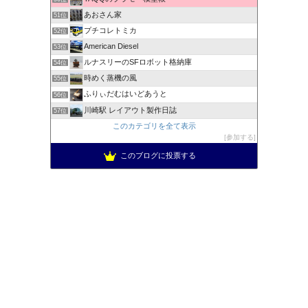
あおさん家
51位
プチコレトミカ
52位
American Diesel
53位
ルナスリーのSFロボット格納庫
54位
時めく蒸機の風
55位
ふりぃだむはいどあうと
56位
川崎駅 レイアウト製作日誌
57位
このカテゴリを全て表示
参加する
このブログに投票する