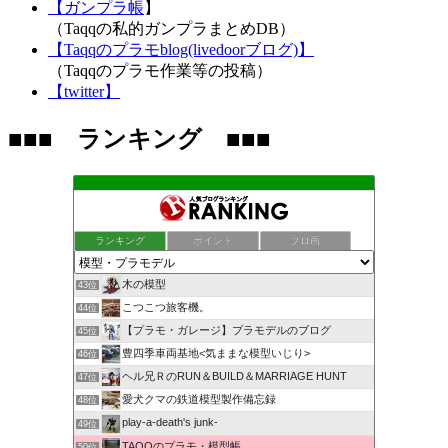
【ガンプラ帳
】
（Taqqの私的ガンプラまとめDB）
【Taqqのプラモblog(livedoorブログ)】
（Taqqのプラモ作業等の投稿）
【twitter】
■■■ ランキング ■■■
ランキング
ポイント
ブロ画
木の模型
43位
こつこつ旅客機。
44位
【プラモ・ガレージ】プラモデルのブログ
45位
豊四季車両基地<気ままな模型いじり>
46位
ヘル兄ＲのRUN＆BUILD＆MARRIAGE HUNT
47位
愛犬クマの鉄道模型製作備忘録
48位
play-a-death's junk-
49位
TAQQのプラモ・模型帳
50位