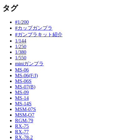
タグ
#1/200
#カップガンプラ
#ガンプラキット紹介
1/144
1/250
1/380
1/550
miniガンプラ
MS-06
MS-06(F/J)
MS-06S
MS-07(B)
MS-09
MS-14
MS-14S
MSM-07S
MSM-O7
RGM-79
RX-75
RX-77
RX-78-2