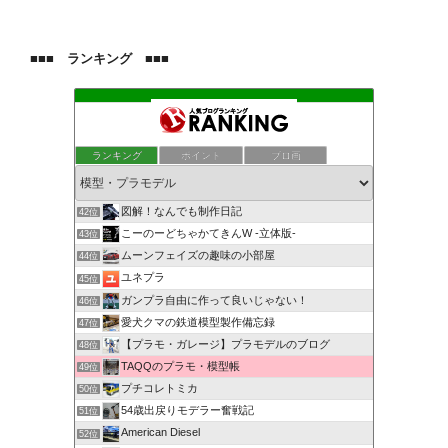
■■■ ランキング ■■■
ランキング
ポイント
ブロ画
図解！なんでも制作日記
42位
こーのーどちゃかてきんW -立体版-
43位
ムーンフェイズの趣味の小部屋
44位
ユネプラ
45位
ガンプラ自由に作って良いじゃない！
46位
愛犬クマの鉄道模型製作備忘録
47位
【プラモ・ガレージ】プラモデルのブログ
48位
TAQQのプラモ・模型帳
49位
プチコレトミカ
50位
54歳出戻りモデラー奮戦記
51位
American Diesel
52位