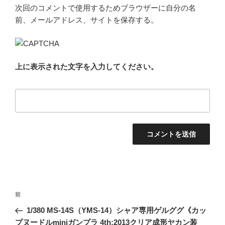
次回のコメントで使用するためブラウザーに自分の名
前、メールアドレス、サイトを保存する。
上に表示された文字を入力してください。
投
過
前
稿
去
1/380 MS-14S（YMS-14）シャア専用ゲルググ《カッ
ナ
の
プヌードルminiガンプラ 4th:2013クリア成形ヤカン装