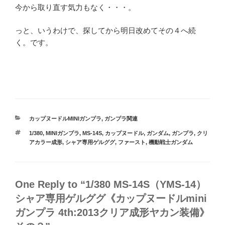
今から取り直す気力もなく・・・。
っと、いうわけで、探してから明日改めてその４へ続
く。です。
カ
カップヌードルMINIガンプラ
,
ガンプラ関連
テ
タ
1/380
,
MINIガンプラ
,
MS-14S
,
カップヌードル
,
ガンダム
,
ガンプラ
,
クリ
ゴ
グ
アカラー成形
,
シャア専用ゲルググ
,
ファースト
,
機動戦士ガンダム
リ
ー
One Reply to “1/380 MS-14S（YMS-14）
シャア専用ゲルググ《カップヌードルmini
ガンプラ 4th:2013クリア成形ヤカン装備》