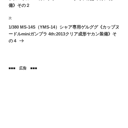
ビ
投
備》その２
稿
ゲ
次
次
ー
の
1/380 MS-14S（YMS-14）シャア専用ゲルググ《カップヌ
シ
投
ードルminiガンプラ 4th:2013クリア成形ヤカン装備》そ
ョ
稿
の４
ン
■■■ 広告 ■■■