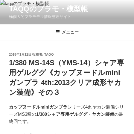
コ
TAQQのプラモ・模型帳
ン
極個人的プラモデル情報整理サイト
テ
ン
ツ
メニュー
へ
ス
キ
投
2018年1月12日
投稿者:
TAQQ
稿
ッ
1/380 MS-14S（YMS-14）シャア専
日:
プ
用ゲルググ《カップヌードルmini
ガンプラ 4th:2013クリア成形ヤカ
ン装備》その３
カップヌードルminiガンプラ
シリーズ4th.ヤカン装備シリ
ーズMS3種の
1/380シャア専用ゲルググ
・
ヤカン装備
の最
終回です。