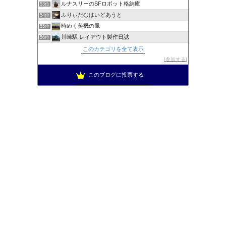
ルナスリーのSFロボット格納庫
53位
ふりぃだむはいどあうと
54位
時めく蒸機の風
55位
川崎駅 レイアウト製作日誌
56位
このカテゴリを全て表示
参加する
このブログに投票する