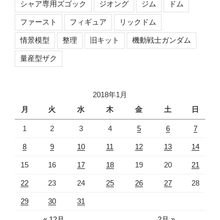
シャア専用ズゴック
ジオング
ジム
ドム
ファースト
フィギュア
リックドム
情景模型
整理
旧キット
機動戦士ガンダム
量産型ザク
2018年1月
月
火
水
木
金
土
日
1
2
3
4
5
6
7
8
9
10
11
12
13
14
15
16
17
18
19
20
21
22
23
24
25
26
27
28
29
30
31
« 12月
2月 »